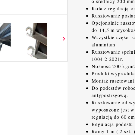
o średnicy 200 mm
Koła z regulacją o
Rusztowanie posiad
Opcjonalnie rusz
do 14,5 m wysokoś
Wszystkie części s

aluminium.
Rusztowanie spełn
1004-2 2021r.
Nośność 200 kg/m2
Produkt wyproduk
Montaż rusztowani
Do podestów roboc
antypoślizgową.
Rusztowanie od wy
wyposażone jest w
regulacją do 60 cm
Regulacja podestu 
Ramy 1 m ( 2 szt. 