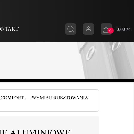

ONTAKT
0,00 zł
0
A COMFORT
WYMIAR RUSZTOWANIA
IE ALUMINIOWE