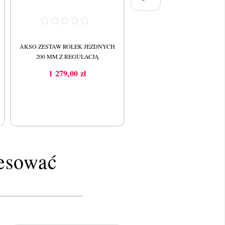
AKSO ZESTAW ROLEK JEZDNYCH
PODPORA TELESKOPOWA A
200 MM Z REGULACJĄ
(2,4 - 3,0 M)
1 279,00 zł
467,74 zł
Cena
Cena
resować