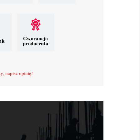
Gwarancja
nk
producenta
y, napisz opinię!