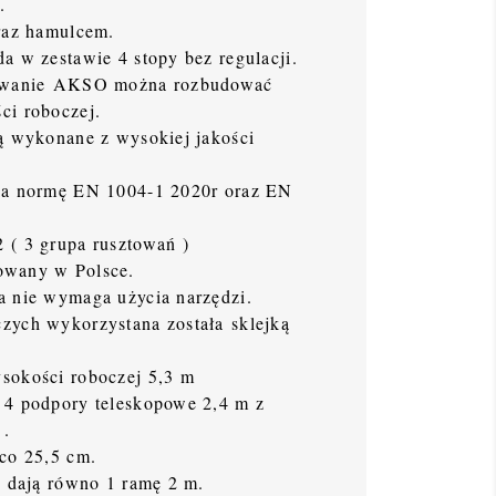
.
raz hamulcem.
a w zestawie 4 stopy bez regulacji.
towanie AKSO można rozbudować
ci roboczej.
ą wykonane z wysokiej jakości
ia normę EN 1004-1 2020r oraz EN
 ( 3 grupa rusztowań )
owany w Polsce.
a nie wymaga użycia narzędzi.
zych wykorzystana została sklejką
sokości roboczej 5,3 m
 4 podpory teleskopowe 2,4 m z
 .
co 25,5 cm.
) dają równo 1 ramę 2 m.