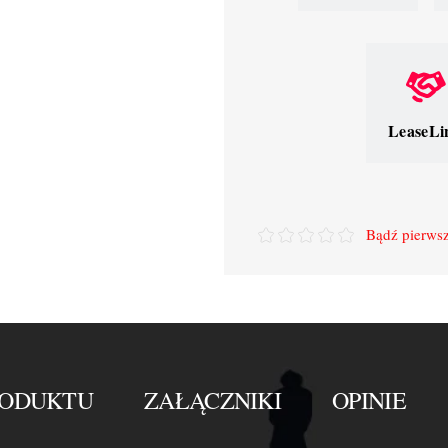
LeaseLi
Bądź pierwsz
RODUKTU
ZAŁĄCZNIKI
OPINIE