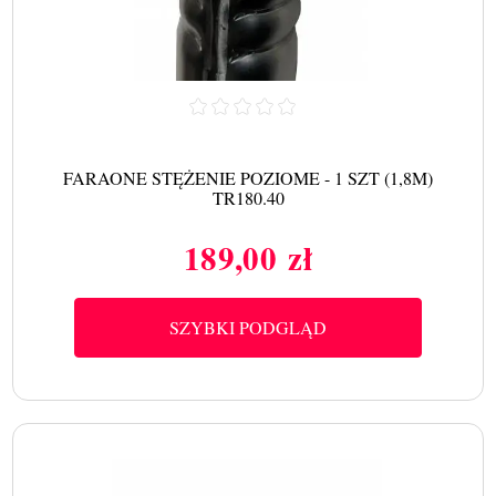
FARAONE STĘŻENIE POZIOME - 1 SZT (1,8M)
TR180.40
189,00 zł
Cena
SZYBKI PODGLĄD