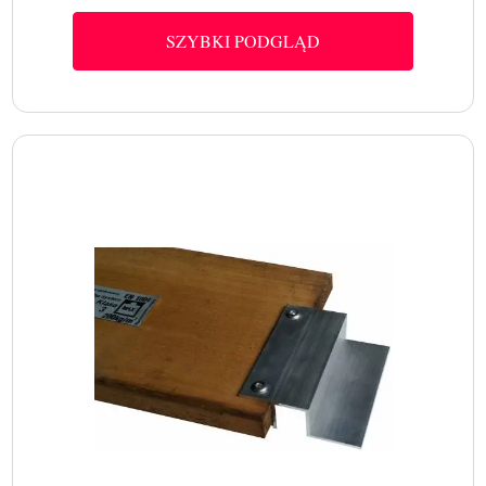
SZYBKI PODGLĄD