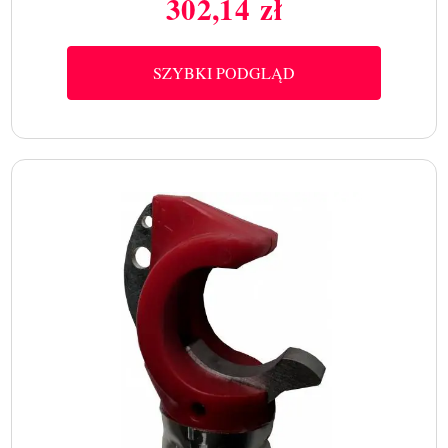
302,14 zł
Cena
SZYBKI PODGLĄD