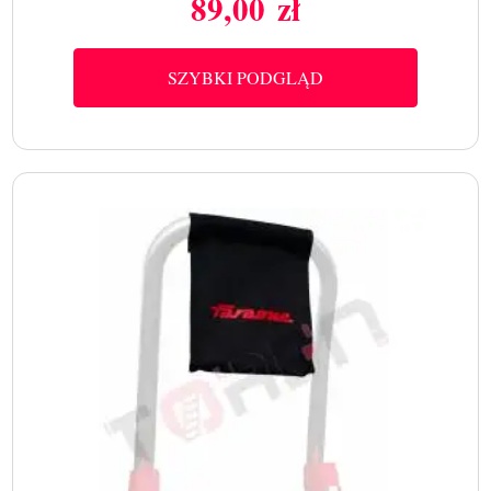
89,00 zł
Cena
SZYBKI PODGLĄD