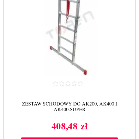
ZESTAW SCHODOWY DO AK200, AK400 I
AK400.SUPER
408,48 zł
Cena