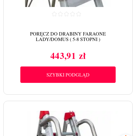
PORĘCZ DO DRABINY FARAONE
LADY/DOMUS ( 5-8 STOPNI )
443,91 zł
Cena
SZYBKI PODGLĄD