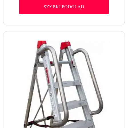
SZYBKI PODGLĄD