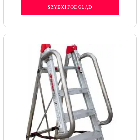
SZYBKI PODGLĄD