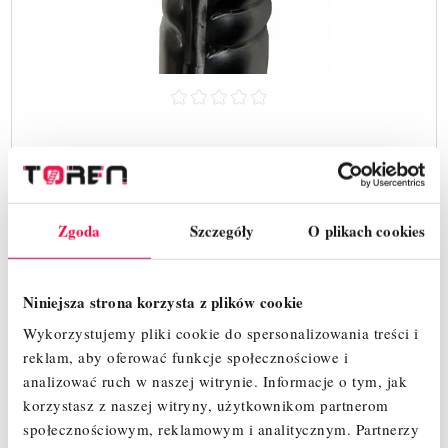
FARAONE STĘŻENIE POZIOME - 2 SZT (1,6M)
TR160.40
308,00 zł
Zgoda
Szczegóły
O plikach cookies
Cena
SZYBKI PODGLĄD
Niniejsza strona korzysta z plików cookie
Wykorzystujemy pliki cookie do spersonalizowania treści i
reklam, aby oferować funkcje społecznościowe i
analizować ruch w naszej witrynie.
Informacje o tym, jak
korzystasz z naszej witryny, użytkownikom partnerom
społecznościowym, reklamowym i analitycznym.
Partnerzy