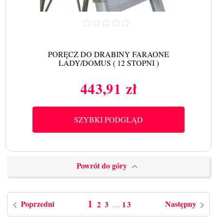
PORĘCZ DO DRABINY FARAONE
LADY/DOMUS ( 12 STOPNI )
443,91 zł
Cena
SZYBKI PODGLĄD
Powrót do góry

1
Poprzedni
Następny
2
3
13
…

