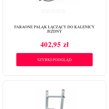
FARAONE PAŁĄK ŁĄCZĄCY DO KALENICY
JEZDNY
402,95 zł
Cena
SZYBKI PODGLĄD