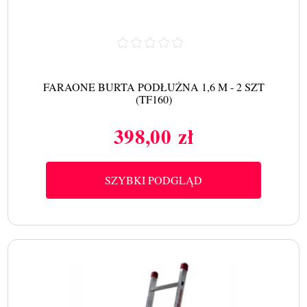
FARAONE BURTA PODŁUŻNA 1,6 M - 2 SZT
(TF160)
398,00 zł
Cena
SZYBKI PODGLĄD