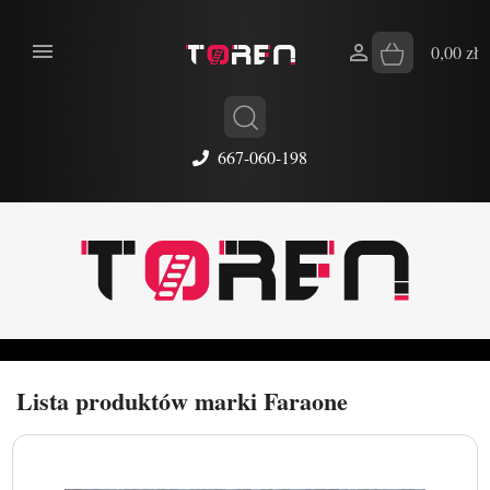


0,00 zł
667-060-198
Lista produktów marki Faraone