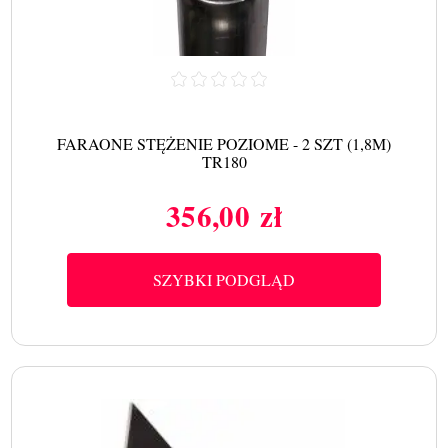
FARAONE STĘŻENIE POZIOME - 2 SZT (1,8M)
TR180
356,00 zł
Cena
SZYBKI PODGLĄD