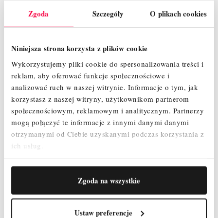
Podstawowa konstrukcja gwarantuje łatwy, szybki montaż i
Zgoda
Szczegóły
O plikach cookies
demontaż
Maksymalna odległość pomiędzy kolejnymi pomostami
wynosi 2 m zapewniając przy tym szybki i beznarzędziowy
Niniejsza strona korzysta z plików cookie
montaż.
Wykorzystujemy pliki cookie do spersonalizowania treści i
Wchodzenie od wewnętrznej strony rusztowania jest
reklam, aby oferować funkcje społecznościowe i
bezpieczne dzięki antypoślizgowym, profilowanym
analizować ruch w naszej witrynie.
Informacje o tym, jak
szczeblom zamontowanym na ramie pionowej
korzystasz z naszej witryny, użytkownikom partnerom
Dwie 1-metrowe ramy pionowe w zestawie, które można
społecznościowym, reklamowym i analitycznym.
Partnerzy
połączyć w 2-metrową ramę pionową, umożliwiają elastyczny
mogą połączyć te informacje z innymi danymi danymi
montaż
otrzymanymi od Ciebie uzyskanymi podczas korzystania z
ich usług.
Odporny na warunki atmosferyczne i antypoślizgowy pomost
(2,00 x 0,60 m)
Rolki jezdne wyposażone w hamulec oraz regulację
Zgoda na wszystkie
wysokości pozwalające niwelować nierówności podłoża.
Atestowane przez TÜV, nośność 200 kg/m² według PN EN
1004-1
Ustaw preferencje