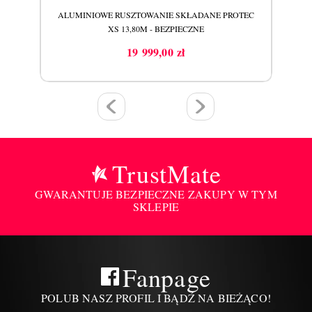
TEC
ALUMINIOWE RUSZTOWANIE SKŁADANE PROTEC
AL
XS 13,80M - BEZPIECZNE
19 999,00 zł
Cena
TrustMate
GWARANTUJE BEZPIECZNE ZAKUPY W TYM
SKLEPIE
Fanpage
POLUB NASZ PROFIL I BĄDŹ NA BIEŻĄCO!