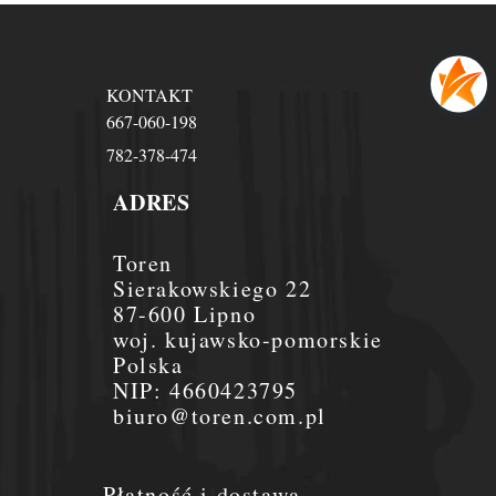
KONTAKT
667-060-198
782-378-474
ADRES
Toren
Sierakowskiego 22
87-600 Lipno
woj. kujawsko-pomorskie
Polska
NIP:
4660423795
biuro@toren.com.pl
Płatność i dostawa