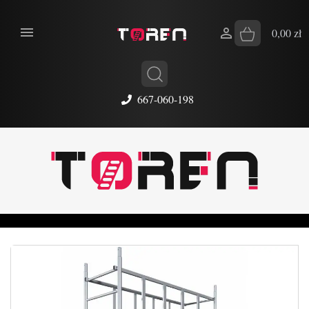


0,00 zł
667-060-198