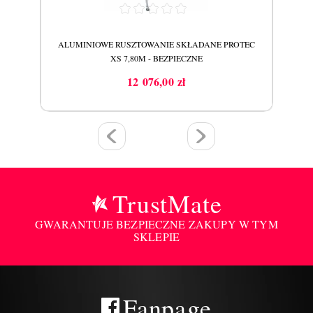
TEC
ALUMINIOWE RUSZTOWANIE SKŁADANE PROTEC
AL
XS 7,80M - BEZPIECZNE
12 076,00 zł
Cena
TrustMate
GWARANTUJE BEZPIECZNE ZAKUPY W TYM
SKLEPIE
Fanpage