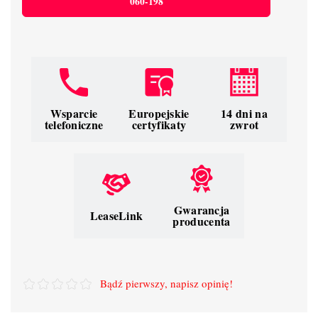
060-198
Wsparcie
Europejskie
14 dni na
telefoniczne
certyfikaty
zwrot
Gwarancja
LeaseLink
producenta
Bądź pierwszy, napisz opinię!