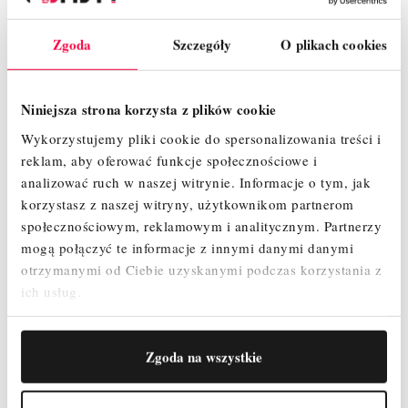
Nowoczesny i innowacyjny kształt stężeń ukośnych zapewnia
maksymalną przestrzeń użytkową na pomoście.
Zgoda
Szczegóły
O plikach cookies
Podstawowa konstrukcja gwarantuje łatwy, szybki montaż i
demontaż
Maksymalna odległość pomiędzy kolejnymi pomostami
Niniejsza strona korzysta z plików cookie
wynosi 2 m zapewniając przy tym szybki i beznarzędziowy
Wykorzystujemy pliki cookie do spersonalizowania treści i
montaż.
reklam, aby oferować funkcje społecznościowe i
Wchodzenie od wewnętrznej strony rusztowania jest
analizować ruch w naszej witrynie.
Informacje o tym, jak
bezpieczne dzięki antypoślizgowym, profilowanym
korzystasz z naszej witryny, użytkownikom partnerom
szczeblom zamontowanym na ramie pionowej
społecznościowym, reklamowym i analitycznym.
Partnerzy
Dwie 1-metrowe ramy pionowe w zestawie, które można
mogą połączyć te informacje z innymi danymi danymi
połączyć w 2-metrową ramę pionową, umożliwiają elastyczny
otrzymanymi od Ciebie uzyskanymi podczas korzystania z
montaż
ich usług.
Odporny na warunki atmosferyczne i antypoślizgowy pomost
(2,00 x 0,60 m)
Zgoda na wszystkie
Rolki jezdne wyposażone w hamulec oraz regulację
wysokości pozwalające niwelować nierówności podłoża.