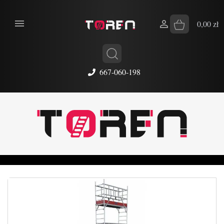


0,00 zł
667-060-198