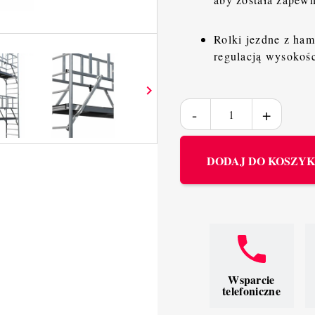
Rolki jezdne z ham
regulacją wysokoś

DODAJ DO KOSZY
Wsparcie
telefoniczne