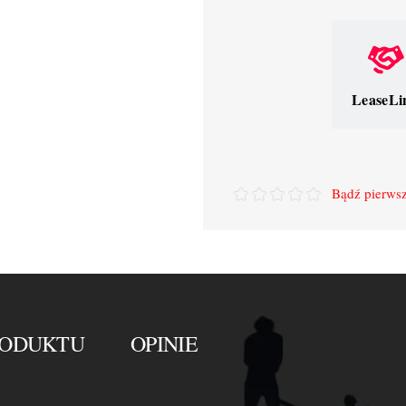
LeaseLi
Bądź pierwsz
RODUKTU
OPINIE