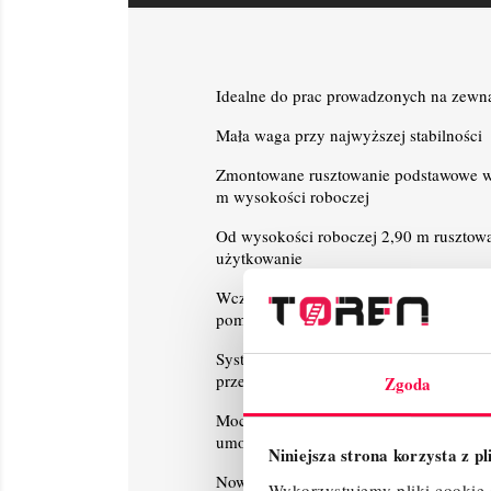
Idealne do prac prowadzonych na zewną
Mała waga przy najwyższej stabilności
Zmontowane rusztowanie podstawowe w
m wysokości roboczej
Od wysokości roboczej 2,90 m rusztowa
użytkowanie
Wcześniejsze zamocowanie systemu por
pomost, mamy już zainstalowany kompl
System zintegrowanych stężeń ukośnych
przechowywania, poprzez możliwość zło
Zgoda
Mocowanie poręczy 6-punktowe zapewn
umożliwiają łatwy, szybki i bezpieczny
Niniejsza strona korzysta z p
Nowoczesny i innowacyjny kształt stę
Wykorzystujemy pliki cookie d