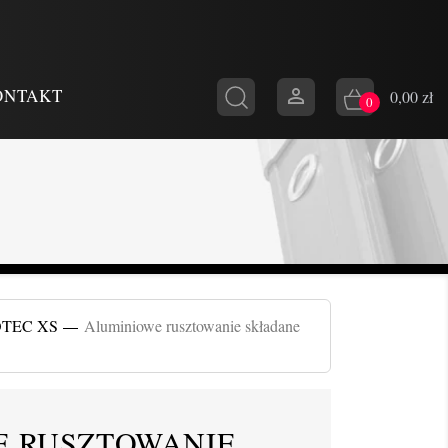

ONTAKT
0,00 zł
0
TEC XS
Aluminiowe rusztowanie składane
E RUSZTOWANIE