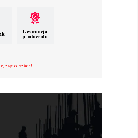
Gwarancja
nk
producenta
y, napisz opinię!