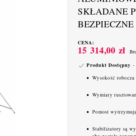
SKŁADANE PR
BEZPIECZNE
CENA:
15 314,00 zł
Bru
Produkt Dostępny

Wysokość robocza 
Wymiary rusztowan
Pomost wytrzymują
Stabilizatory są 
aby została zapew