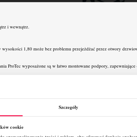
trz i wewnątrz.
 wysokości 1,80 może bez problemu przejeżdżać przez otwory drzwio
nia ProTec wyposażone są w łatwo montowane podpory, zapewniające d
ęczy GuardMatic przed zawieszeniem pomostu gwarantuje bezpieczeń
et poręczy i tym samym pełne zabezpieczenie przed upadkiem.
 z poręczami GuardMatic zapewnia łatwy i bezpieczny montaż, zapewnia
żenia (w celu zaoszczędzenia miejsca).
Szczegóły
ia, maksymalną stabilność na wysokości. Stężenia ukośne wyposażo
 montaż.
lików cookie
żeń ukośnych zapewnia maksymalną przestrzeń użytkową na pomoście.
o spersonalizowania treści i reklam, aby oferować funkcje społec