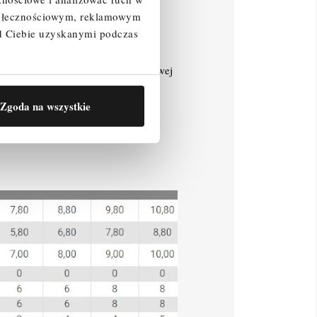
społecznościowym, reklamowym
d Ciebie uzyskanymi podczas
iowy montaż.
eblom zamontowanym na ramie pionowej
styczny montaż
Zgoda na wszystkie