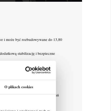
we i może być rozbudowywane do 13,80
odatkową stabilizację i bezpieczne
stwo montażu. Przy wchodzeniu na
jąc, na czas transportu i
O plikach cookies
ne w półautomatyczny system mocowań
znościowe i analizować ruch w