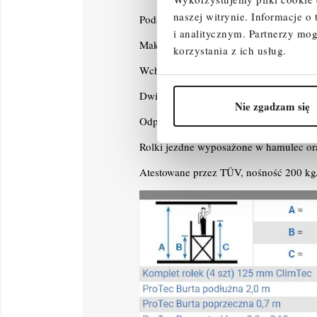
naszej witrynie.
Informacje o
Podstawowa konstrukcja gwarantuje łat
i analitycznym.
Partnerzy mog
Maksymalna odległość pomiędzy kolejn
korzystania z ich usług.
Wchodzenie od wewnętrznej strony rus
Dwie 1-metrowe ramy pionowe w zestaw
Nie zgadzam się
Odporny na warunki atmosferyczne i an
Rolki jezdne wyposażone w hamulec ora
Atestowane przez TÜV, nośność 200 k