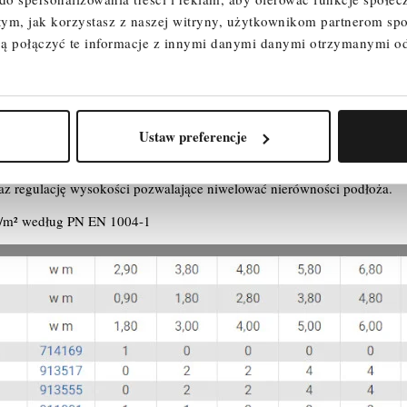
 tym, jak korzystasz z naszej witryny, użytkownikom partnerom 
wy, szybki montaż i demontaż
ą połączyć te informacje z innymi danymi danymi otrzymanymi o
ymi pomostami wynosi 2 m zapewniając przy tym szybki i beznarzędz
ztowania jest bezpieczne dzięki antypoślizgowym, profilowanym szcz
ie, które można połączyć w 2-metrową ramę pionową, umożliwiają ela
Ustaw preferencje
typoślizgowy pomost (2,00 x 0,60 m)
z regulację wysokości pozwalające niwelować nierówności podłoża.
g/m² według PN EN 1004-1