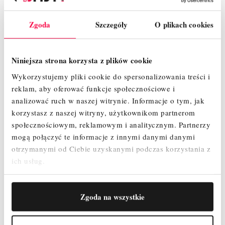
Nowoczesny i innowacyjny kształt stężeń ukośnych zapewnia
maksymalną przestrzeń użytkową na pomoście.
Zgoda
Szczegóły
O plikach cookies
Podstawowa konstrukcja gwarantuje łatwy, szybki montaż i
demontaż
Maksymalna odległość pomiędzy kolejnymi pomostami
Niniejsza strona korzysta z plików cookie
wynosi 2 m zapewniając przy tym szybki i beznarzędziowy
Wykorzystujemy pliki cookie do spersonalizowania treści i
montaż.
reklam, aby oferować funkcje społecznościowe i
Wchodzenie od wewnętrznej strony rusztowania jest
analizować ruch w naszej witrynie.
Informacje o tym, jak
bezpieczne dzięki antypoślizgowym, profilowanym
korzystasz z naszej witryny, użytkownikom partnerom
szczeblom zamontowanym na ramie pionowej
społecznościowym, reklamowym i analitycznym.
Partnerzy
Dwie 1-metrowe ramy pionowe w zestawie, które można
mogą połączyć te informacje z innymi danymi danymi
połączyć w 2-metrową ramę pionową, umożliwiają elastyczny
otrzymanymi od Ciebie uzyskanymi podczas korzystania z
montaż
ich usług.
Odporny na warunki atmosferyczne i antypoślizgowy pomost
(2,00 x 0,60 m)
Zgoda na wszystkie
Rolki jezdne wyposażone w hamulec oraz regulację
wysokości pozwalające niwelować nierówności podłoża.