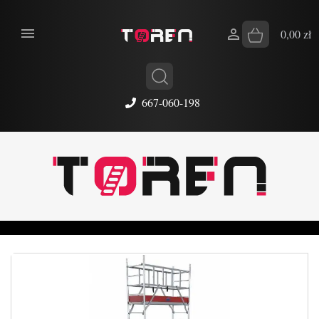


0,00 zł
667-060-198