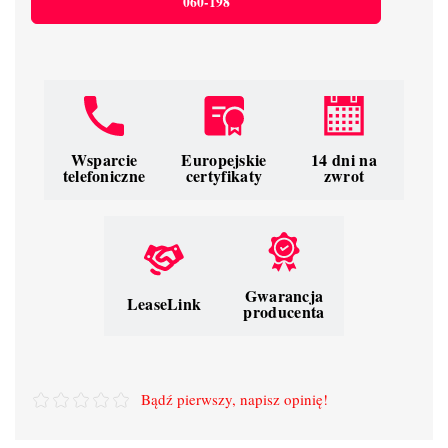
060-198
Wsparcie
Europejskie
14 dni na
telefoniczne
certyfikaty
zwrot
Gwarancja
LeaseLink
producenta
Bądź pierwszy, napisz opinię!